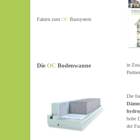
Fakten zum
OC
Bausystem
Die
OC
Bodenwanne
in Zus
Partne
Die fo
Dämm
hydro
hohe D
der F