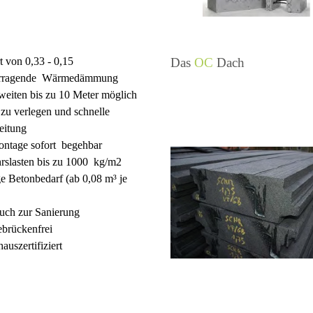
 von 0,33 - 0,15
Das
OC
Dach
rragende Wärmedämmung
eiten bis zu 10 Meter möglich
 zu verlegen und
schnelle
eitung
ntage sofort begehbar
rslasten bis zu 1000 kg/m2
e Betonbedarf (
ab 0,08 m³ je
auch zur Sanierung
brückenfrei
auszertifiziert