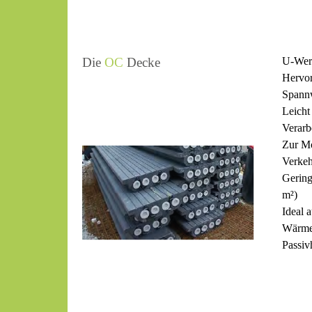
Die
OC
Decke
U-Wert
Hervo
Spannw
Leicht
Verarb
Zur Mo
Verkeh
Gering
m²)
Ideal 
Wärme
Passivh