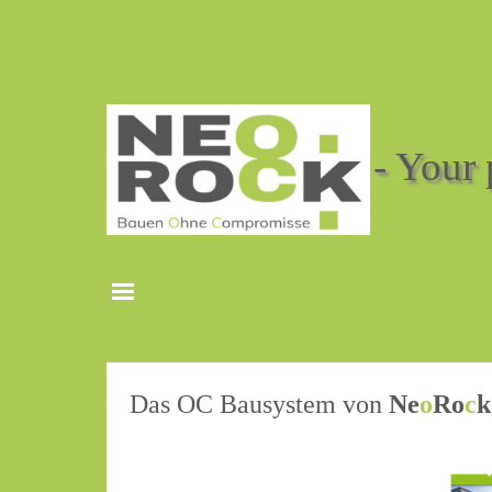
Direkt zum Seiteninhalt
NeoRock - Your p
Menü überspringen
Das OC Bausystem von
Ne
o
Ro
c
k