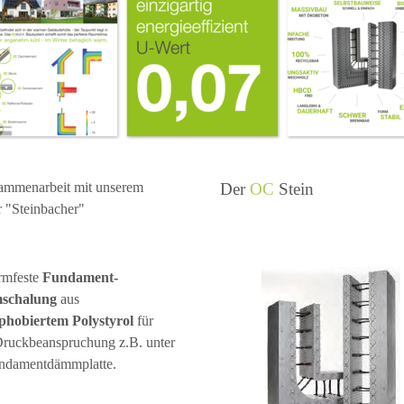
ammenarbeit mit unserem
Der
OC
Stein
r "
Steinbacher
"
rmfeste
Fundament-
schalung
aus
phobiertem Polystyrol
für
ruckbeanspruchung z.B. unter
undamentdämmplatte.