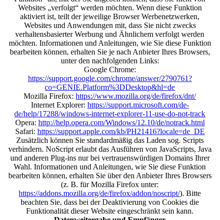
Websites „verfolgt“ werden möchten. Wenn diese Funktion
aktiviert ist, teilt der jeweilige Browser Werbenetzwerken,
Websites und Anwendungen mit, dass Sie nicht zwecks
verhaltensbasierter Werbung und Ähnlichem verfolgt werden
möchten. Informationen und Anleitungen, wie Sie diese Funktion
bearbeiten können, erhalten Sie je nach Anbieter Ihres Browsers,
unter den nachfolgenden Links:
Google Chrome:
https://support.google.com/chrome/answer/2790761?
co=GENIE.Platform%3DDesktop&hl=de
Mozilla Firefox:
https://www.mozilla.org/de/firefox/dnt/
Internet Explorer:
https://support.microsoft.com/de-
de/help/17288/windows-internet-explorer-11-use-do-not-track
Opera:
http://help.opera.com/Windows/12.10/de/notrack.html
Safari:
https://support.apple.com/kb/PH21416?locale=de_DE
Zusätzlich können Sie standardmäßig das Laden sog. Scripts
verhindern. NoScript erlaubt das Ausführen von JavaScripts, Java
und anderen Plug-ins nur bei vertrauenswürdigen Domains Ihrer
Wahl. Informationen und Anleitungen, wie Sie diese Funktion
bearbeiten können, erhalten Sie über den Anbieter Ihres Browsers
(z. B. für Mozilla Firefox unter:
https://addons.mozilla.org/de/firefox/addon/noscript/
). Bitte
beachten Sie, dass bei der Deaktivierung von Cookies die
Funktionalität dieser Website eingeschränkt sein kann.
Datenweitergabe und Empfänger