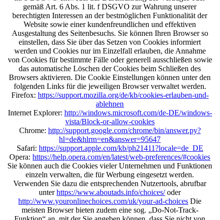
gemäß Art. 6 Abs. 1 lit. f DSGVO zur Wahrung unserer
berechtigten Interessen an der bestmöglichen Funktionalität der
Website sowie einer kundenfreundlichen und effektiven
Ausgestaltung des Seitenbesuchs. Sie können Ihren Browser so
einstellen, dass Sie über das Setzen von Cookies informiert
werden und Cookies nur im Einzelfall erlauben, die Annahme
von Cookies für bestimmte Fälle oder generell ausschließen sowie
das automatische Löschen der Cookies beim Schließen des
Browsers aktivieren. Die Cookie Einstellungen können unter den
folgenden Links für die jeweiligen Browser verwaltet werden.
Firefox:
https://support.mozilla.org/de/kb/cookies-erlauben-und-
ablehnen
Internet Explorer:
http://windows.microsoft.com/de-DE/windows-
vista/Block-or-allow-cookies
Chrome:
http://support.google.com/chrome/bin/answer.py?
hl=de&hlrm=en&answer=95647
Safari:
https://support.apple.com/kb/ph21411?locale=de_DE
Opera:
https://help.opera.com/en/latest/web-preferences/#cookies
Sie können auch die Cookies vieler Unternehmen und Funktionen
einzeln verwalten, die für Werbung eingesetzt werden.
Verwenden Sie dazu die entsprechenden Nutzertools, abrufbar
unter
https://www.aboutads.info/choices/
oder
http://www.youronlinechoices.com/uk/your-ad-choices
Die
meisten Browser bieten zudem eine sog. „Do-Not-Track-
Funktion“ an, mit der Sie angeben können, dass Sie nicht von